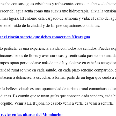
e recibe con sus aguas cristalinas y refrescantes como un abrazo de bien
rescor del agua actúa como una suavizante hidroterapia: alivia la tensión
a más ligera. El entorno está cargado de armonía y vida; el canto del ag
rte del ruido de la ciudad y de las preocupaciones cotidianas.
: el rincón secreto que debes conocer en Nicaragua
to perfecta, es una experiencia vivida con todos los sentidos. Puedes ex
rincones llenos de flores y aves curiosas, y sentir cada paso como una d
grupos optan por quedarse más de un día y alojarse en cabañas acoged
alidad rural se vive en cada saludo, en cada plato sencillo compartido, e
nvitación a detenerse, a escuchar, a formar parte de un lugar que cuida a 
e la belleza visual: es una oportunidad de turismo rural comunitario, do
idianas. Es común que te unan guías que conocen cada sendero, cada his
rgullo. Venir a La Bujona no es solo venir a verla, es venir a sentirla.
 revive en las alturas del Mombacho