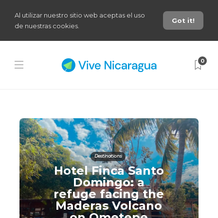
Al utilizar nuestro sitio web aceptas el uso
Got it!
de nuestras cookies.
0
Destinations
Hotel Finca Santo
Domingo: a
refuge facing the
Maderas Volcano
on Ometepe