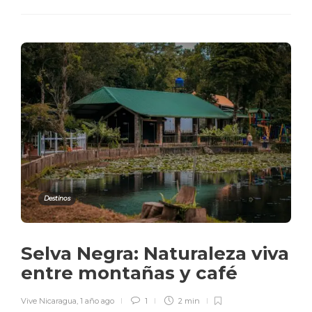
Destinos
Selva Negra: Naturaleza viva
entre montañas y café
Vive Nicaragua
,
1 año ago
1
2 min