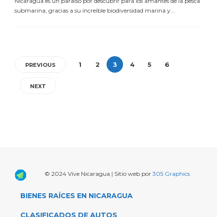
Nicaragua es un paraíso por descubrir para los amantes de la pesca
submarina, gracias a su increíble biodiversidad marina y...
1
2
3
4
5
6
PREVIOUS
NEXT
© 2024 Vive Nicaragua | Sitio web por
305 Graphics
BIENES RAÍCES EN NICARAGUA
CLASIFICADOS DE AUTOS