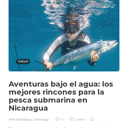
Cultura
Aventuras bajo el agua: los
mejores rincones para la
pesca submarina en
Nicaragua
Vive Nicaragua
,
2 años ago
0
2 min