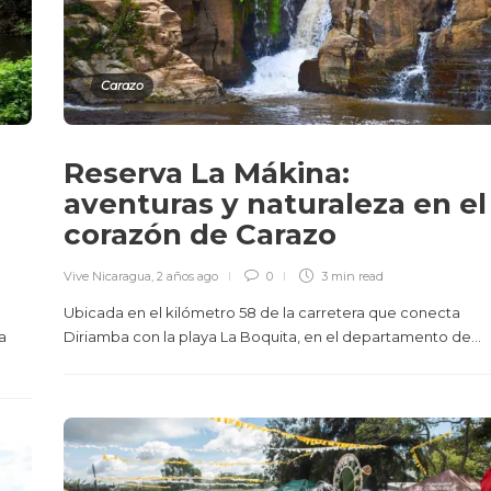
Carazo
Reserva La Mákina:
aventuras y naturaleza en el
corazón de Carazo
Vive Nicaragua
,
2 años ago
0
3 min
read
Ubicada en el kilómetro 58 de la carretera que conecta
a
Diriamba con la playa La Boquita, en el departamento de...