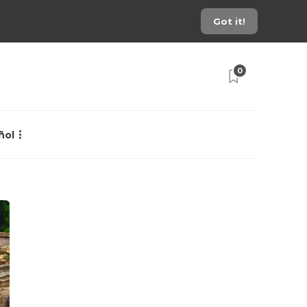
Got it!
0
ñol