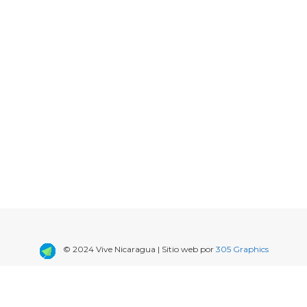
© 2024 Vive Nicaragua | Sitio web por
305 Graphics
CADOS DE AUTOS
PROMOCIONES Y DESCUENTOS
30