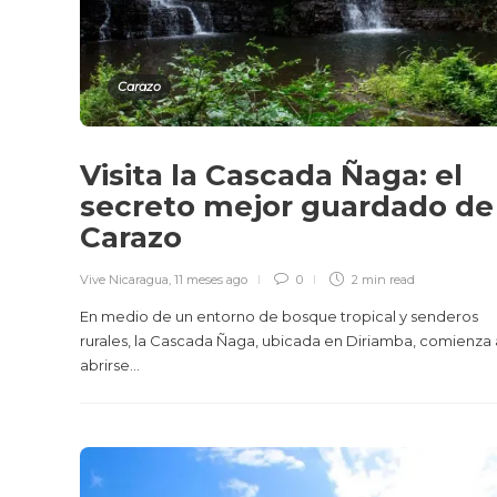
Carazo
Visita la Cascada Ñaga: el
secreto mejor guardado de
Carazo
Vive Nicaragua
,
11 meses ago
0
2 min
read
En medio de un entorno de bosque tropical y senderos
rurales, la Cascada Ñaga, ubicada en Diriamba, comienza 
abrirse...