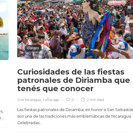
Carazo
Curiosidades de las fiestas
patronales de Diriamba que
tenés que conocer
Vive Nicaragua
,
2 años ago
0
2 min
read
Las fiestas patronales de Diriamba, en honor a San Sebastiá
s,
son una de las tradiciones más emblemáticas de Nicaragua.
..
Celebradas...