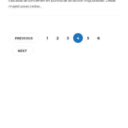
cascadas se convierten en puntos de atracción inigualables. Desde
majestuosas caídas...
1
2
3
4
5
6
PREVIOUS
NEXT