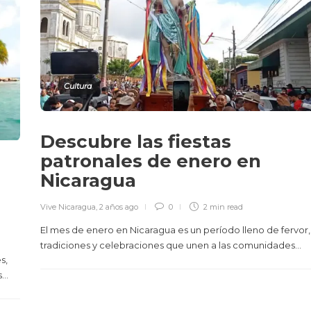
Cultura
Descubre las fiestas
patronales de enero en
Nicaragua
Vive Nicaragua
,
2 años ago
0
2 min
read
El mes de enero en Nicaragua es un período lleno de fervor,
tradiciones y celebraciones que unen a las comunidades...
s,
..