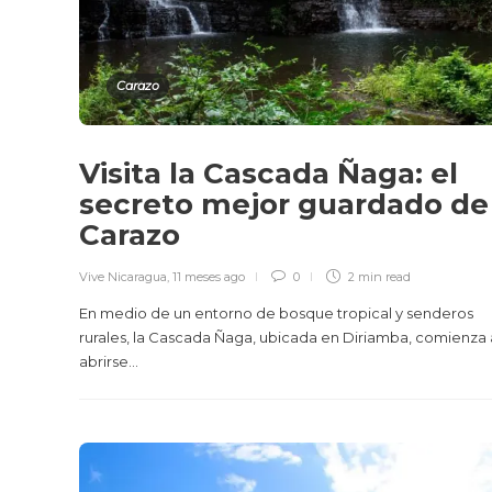
Carazo
Visita la Cascada Ñaga: el
secreto mejor guardado de
Carazo
Vive Nicaragua
,
11 meses ago
0
2 min
read
En medio de un entorno de bosque tropical y senderos
rurales, la Cascada Ñaga, ubicada en Diriamba, comienza 
abrirse...