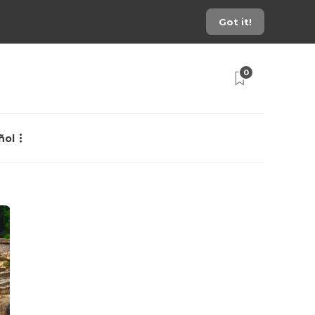
Got it!
0
ñol