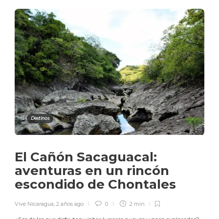
Destinos
El Cañón Sacaguacal:
aventuras en un rincón
escondido de Chontales
Vive Nicaragua
,
2 años ago
0
2 min