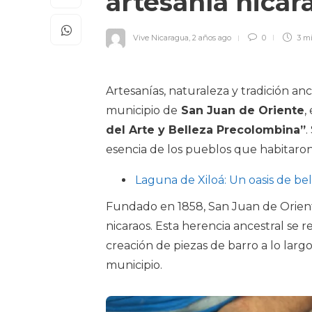
artesanía nica
Vive Nicaragua
,
2 años ago
0
3 m
Artesanías, naturaleza y tradición anc
municipio de
San Juan de Oriente
,
del Arte y Belleza Precolombina”
.
esencia de los pueblos que habitaron
Laguna de Xiloá: Un oasis de bel
Fundado en 1858, San Juan de Oriente
nicaraos. Esta herencia ancestral se 
creación de piezas de barro a lo largo
municipio.