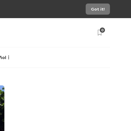
Got it!
0
ñol