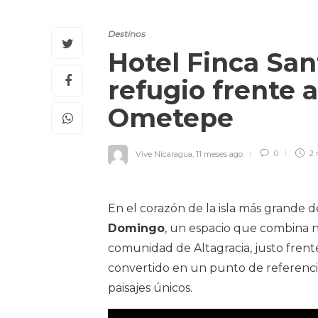
Destinos
Hotel Finca Sa
refugio frente 
Ometepe
Vive Nicaragua
,
11 meses ago
0
2 
En el corazón de la isla más grande d
Domingo
, un espacio que combina n
comunidad de Altagracia, justo frent
convertido en un punto de referenci
paisajes únicos.