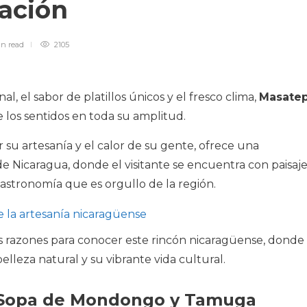
ración
in
read
2105
al, el sabor de platillos únicos y el fresco clima,
Masate
e los sentidos en toda su amplitud.
r su artesanía y el calor de su gente, ofrece una
e Nicaragua, donde el visitante se encuentra con paisaje
gastronomía que es orgullo de la región.
e la artesanía nicaragüense
s razones para conocer este rincón nicaragüense, donde
belleza natural y su vibrante vida cultural.
: Sopa de Mondongo y Tamuga