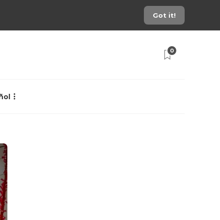
Got it!
0
ñol