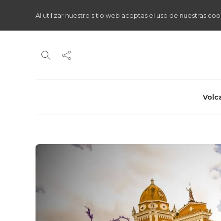
Al utilizar nuestro sitio web aceptas el uso de nuestras coo
Volc