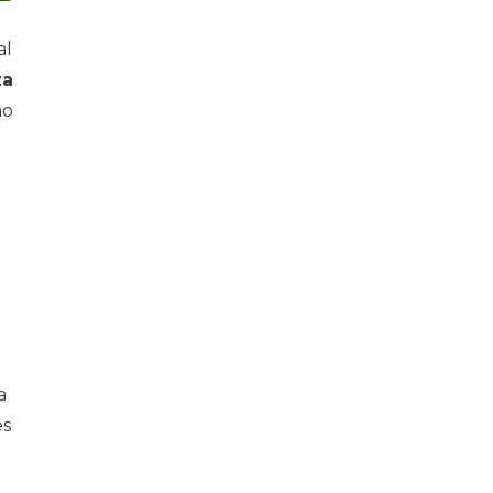
al
za
mo
a
es