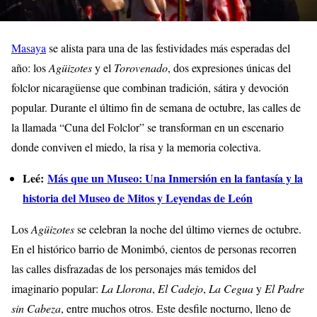
Masaya
se alista para una de las festividades más esperadas del
año: los
Agüizotes
y el
Torovenado
, dos expresiones únicas del
folclor nicaragüense que combinan tradición, sátira y devoción
popular. Durante el último fin de semana de octubre, las calles de
la llamada “Cuna del Folclor” se transforman en un escenario
donde conviven el miedo, la risa y la memoria colectiva.
Leé:
Más que un Museo: Una Inmersión en la fantasía y la
historia del Museo de Mitos y Leyendas de León
Los
Agüizotes
se celebran la noche del último viernes de octubre.
En el histórico barrio de Monimbó, cientos de personas recorren
las calles disfrazadas de los personajes más temidos del
imaginario popular:
La Llorona
,
El Cadejo
,
La Cegua
y
El Padre
sin Cabeza
, entre muchos otros. Este desfile nocturno, lleno de